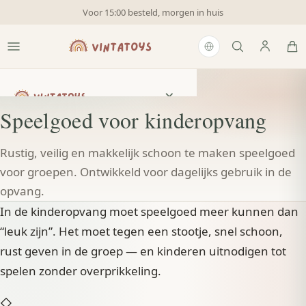
Veilig en eenvoudig schoon te maken
Speelgoed voor kinderopvang
×
VINTATOYS
Speelgoed voor kinderopvang
Speelgoed
Rustig, veilig en makkelijk schoon te maken speelgoed
voor groepen. Ontwikkeld voor dagelijks gebruik in de
opvang.
Voor kinderopvang
In de kinderopvang moet speelgoed meer kunnen dan
“leuk zijn”. Het moet tegen een stootje, snel schoon,
Mijn account
rust geven in de groep — en kinderen uitnodigen tot
spelen zonder overprikkeling.
Winkelwagen
◇