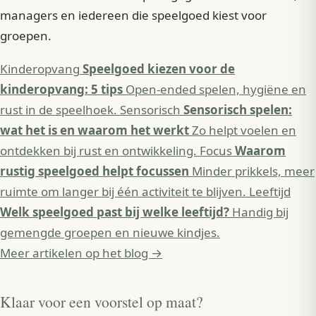
managers en iedereen die speelgoed kiest voor
groepen.
Kinderopvang
Speelgoed kiezen voor de
kinderopvang: 5 tips
Open-ended spelen, hygiëne en
rust in de speelhoek.
Sensorisch
Sensorisch spelen:
wat het is en waarom het werkt
Zo helpt voelen en
ontdekken bij rust en ontwikkeling.
Focus
Waarom
rustig speelgoed helpt focussen
Minder prikkels, meer
ruimte om langer bij één activiteit te blijven.
Leeftijd
Welk speelgoed past bij welke leeftijd?
Handig bij
gemengde groepen en nieuwe kindjes.
Meer artikelen op het blog →
Klaar voor een voorstel op maat?