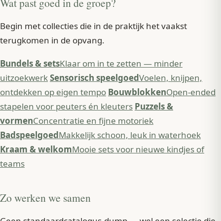
Wat past goed in de groep?
Begin met collecties die in de praktijk het vaakst
terugkomen in de opvang.
Bundels & sets
Klaar om in te zetten — minder
uitzoekwerk
Sensorisch speelgoed
Voelen, knijpen,
ontdekken op eigen tempo
Bouwblokken
Open-ended
stapelen voor peuters én kleuters
Puzzels &
vormen
Concentratie en fijne motoriek
Badspeelgoed
Makkelijk schoon, leuk in waterhoek
Kraam & welkom
Mooie sets voor nieuwe kindjes of
teams
Zo werken we samen
Geen standaardcatalogus-dump — wel een selectie die